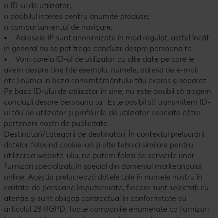
o ID-ul de utilizator;
o posibilul interes pentru anumite produse;
o comportamentul de navigare;
• Adresele IP sunt anonimizate în mod regulat, astfel încât
în general nu se pot trage concluzii despre persoana ta.
• Vom corela ID-ul de utilizator cu alte date pe care le
avem despre tine (de exemplu, numele, adresa de e-mail
etc.) numai în baza consimțământului tău expres și separat.
Pe baza ID-ului de utilizator în sine, nu este posibil să tragem
concluzii despre persoana ta. Este posibil să transmitem ID-
ul tău de utilizator și profilurile de utilizator asociate către
partenerii noștri de publicitate.
Destinatari/categorii de destinatari: În contextul prelucrării
datelor folosind cookie-uri și alte tehnici similare pentru
utilizarea website-ului, ne putem folosi de serviciile unor
furnizori specializați, în special din domeniul marketingului
online. Aceștia prelucrează datele tale în numele nostru în
calitate de persoane împuternicite, fiecare sunt selectați cu
atenție și sunt obligați contractual în conformitate cu
articolul 28 RGPD. Toate companiile enumerate ca furnizori