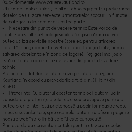
(sub-)domeniile www.carierekaufland.ro.
Utilizarea cookie-urilor și a altor tehnologii pentru prelucrarea
datelor de utilizare servește următoarelor scopuri, în funcție
de categoria din care acestea fac parte:
• Necesare din punct de vedere tehnic: Este vorba de
cookie-uri și alte tehnologii similare în lipsa cărora nu vei
putea utiliza serviciile noastre (spre ex. pentru afișarea
corectă a paginii noastre web / a unor funcții dorite, pentru
salvarea datelor tale în zona de logare). Poți găsi mai jos o
listă cu toate cookie-urile necesare din punct de vedere
tehnic.
Prelucrarea datelor se întemeiază pe interesul legitim
Kaufland, în acord cu prevederile art. 6 alin. (1) lit. f) din
RGPD.
• Preferințe: Cu ajutorul acestor tehnologii putem lua în
considerare preferințele tale reale sau presupuse pentru a
putea oferi o interfață prietenoasă a paginilor noastre web.
În baza setărilor tale, spre exemplu, putem să afișăm paginile
noastre web într-o limbă care îți este cunoscută.
Prin acordarea consimțământului pentru utilizarea cookie-
urilor de preferințe, ești de acord cu faptul că vom putea