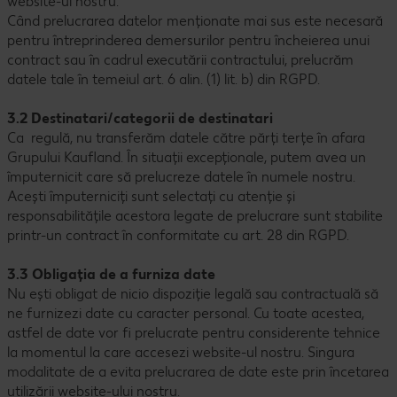
website-ul nostru.
Când prelucrarea datelor menționate mai sus este necesară
pentru întreprinderea demersurilor pentru încheierea unui
contract sau în cadrul executării contractului, prelucrăm
datele tale în temeiul art. 6 alin. (1) lit. b) din RGPD.
3.2 Destinatari/categorii de destinatari
Ca regulă, nu transferăm datele către părți terțe în afara
Grupului Kaufland. În situații excepționale, putem avea un
împuternicit care să prelucreze datele în numele nostru.
Acești împuterniciți sunt selectați cu atenție și
responsabilitățile acestora legate de prelucrare sunt stabilite
printr-un contract în conformitate cu art. 28 din RGPD.
3.3 Obligația de a furniza date
Nu ești obligat de nicio dispoziție legală sau contractuală să
ne furnizezi date cu caracter personal. Cu toate acestea,
astfel de date vor fi prelucrate pentru considerente tehnice
la momentul la care accesezi website-ul nostru. Singura
modalitate de a evita prelucrarea de date este prin încetarea
utilizării website-ului nostru.