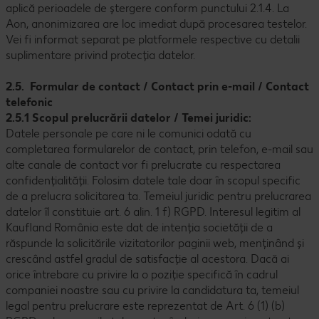
aplică perioadele de ștergere conform punctului 2.1.4. La
Aon, anonimizarea are loc imediat după procesarea testelor.
Vei fi informat separat pe platformele respective cu detalii
suplimentare privind protecția datelor.
2.5. Formular de contact / Contact prin e-mail / Contact
telefonic
2.5.1 Scopul prelucrării datelor / Temei juridic:
Datele personale pe care ni le comunici odată cu
completarea formularelor de contact, prin telefon, e-mail sau
alte canale de contact vor fi prelucrate cu respectarea
confidențialității. Folosim datele tale doar în scopul specific
de a prelucra solicitarea ta. Temeiul juridic pentru prelucrarea
datelor îl constituie art. 6 alin. 1 f) RGPD. Interesul legitim al
Kaufland România este dat de intenția societății de a
răspunde la solicitările vizitatorilor paginii web, menținând și
crescând astfel gradul de satisfacție al acestora. Dacă ai
orice întrebare cu privire la o poziție specifică în cadrul
companiei noastre sau cu privire la candidatura ta, temeiul
legal pentru prelucrare este reprezentat de Art. 6 (1) (b)