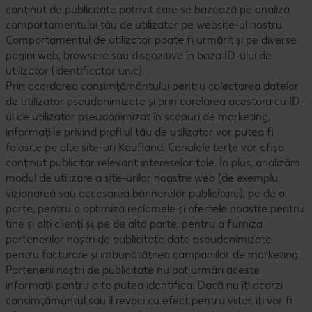
conținut de publicitate potrivit care se bazează pe analiza
comportamentului tău de utilizator pe website-ul nostru.
Comportamentul de utilizator poate fi urmărit și pe diverse
pagini web, browsere sau dispozitive în baza ID-ului de
utilizator (identificator unic).
Prin acordarea consimțământului pentru colectarea datelor
de utilizator pseudonimizate și prin corelarea acestora cu ID-
ul de utilizator pseudonimizat în scopuri de marketing,
informațiile privind profilul tău de utilizator vor putea fi
folosite pe alte site-uri Kaufland. Canalele terțe vor afișa
conținut publicitar relevant intereselor tale. În plus, analizăm
modul de utilizare a site-urilor noastre web (de exemplu,
vizionarea sau accesarea bannerelor publicitare), pe de o
parte, pentru a optimiza reclamele și ofertele noastre pentru
tine și alți clienți și, pe de altă parte, pentru a furniza
partenerilor noștri de publicitate date pseudonimizate
pentru facturare și îmbunătățirea campaniilor de marketing.
Partenerii noștri de publicitate nu pot urmări aceste
informații pentru a te putea identifica. Dacă nu îți acorzi
consimțământul sau îl revoci cu efect pentru viitor, îți vor fi