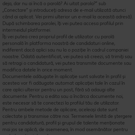
deja, dar nu ai încă o parolă? Ai uitat parola?” sub
„Conectare” și introduceți adresa de e-mail utilizată atunci
când ai aplicat. Vei primi ulterior un e-mail la această adresă).
După schimbarea parolei, îți vei putea accesa profilul prin
intermeidul platformei.
Îți vei putea crea propriul profil de utilizator cu parolă
personală în platforma noastră de candidaturi online,
indiferent dacă aplici sau nu la o poziție în cadrul companiei
noastre. Odată autentificat, vei putea să creezi, să trimiți sau
să retragi o candidatură, vei putea transmite documente sau
modifica datele în orice moment.
Documentele adăugate în aplicație sunt salvate în profil și
acestea vor fi adăugate automat aplicației tale în cazul în
care aplici ulterior pentru un post, fără să adaugi alte
documente. Pentru a edita sau a încărca documente noi,
este necesar să te conectezi la profilul tău de utilizator.
Pentru ambele metode de aplicare, aceleași date sunt
colectate și transmise către noi. Termenele limită de ștergere
pentru candidatură, profil și grupul de talente menționate
mai jos se aplică, de asemenea, în mod asemănător pentru