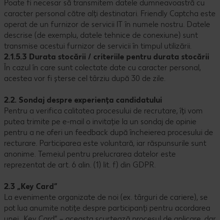
Poate fi necesar să transmitem datele dumneavoastră cu
caracter personal către alți destinatari. Friendly Captcha este
operat de un furnizor de servicii IT în numele nostru. Datele
descrise (de exemplu, datele tehnice de conexiune) sunt
transmise acestui furnizor de servicii în timpul utilizării.
2.1.5.3 Durata stocării / criteriile pentru durata stocării
În cazul în care sunt colectate date cu caracter personal,
acestea vor fi șterse cel târziu după 30 de zile.
2.2. Sondaj despre experiența candidatului
Pentru a verifica calitatea procesului de recrutare, îți vom
putea trimite pe e-mail o invitație la un sondaj de opinie
pentru a ne oferi un feedback după încheierea procesului de
recturare. Participarea este voluntară, iar răspunsurile sunt
anonime. Temeiul pentru prelucrarea datelor este
reprezentat de art. 6 alin. (1) lit. f) din GDPR.
2.3 „Key Card”
La evenimente organizate de noi (ex. târguri de cariere), se
pot lua anumite notițe despre participanți pentru acordarea
unei „Key Card” – aceasta scurtează procesul de aplicare, dar