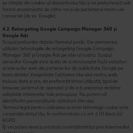
se citește din cookie-ul dispozitivului tău și se prelucrează sub
formă anonimizată de către noi și de partenerul nostru de
conversie (de ex. Google).
4.2. Retargeting Google Campaign Manager 360 și
Google Ads
Scopul prelucrării datelor/temeiul juridic: De asemenea,
utilizăm tehnologiile de retargeting Google Campaign
Manager 360 și Google Ads pe site-ul nostru. Scopul
serviciilor Google este acela de a recunoaște foștii vizitatori
ai site-urilor web ale partenerilor de publicitate Google pe
baza datelor înregistrate (vizitarea site-ului nostru web,
inclusiv data și ora, de preferință limba utilizată, tipul de
browser, sistemul de operare) și de a-ți prezenta reclame
adaptate intereselor tale presupuse. Nu putem să
identificăm personal/unic vizitatorii site-ului.
Temeiul legal pentru utilizarea acestei tehnologii cookie este
consimțământul tău, în conformitate cu art. 6 (1) litera (a)
RGPD.
Îți vei putea revoca oricând consimțământul prin intermediul