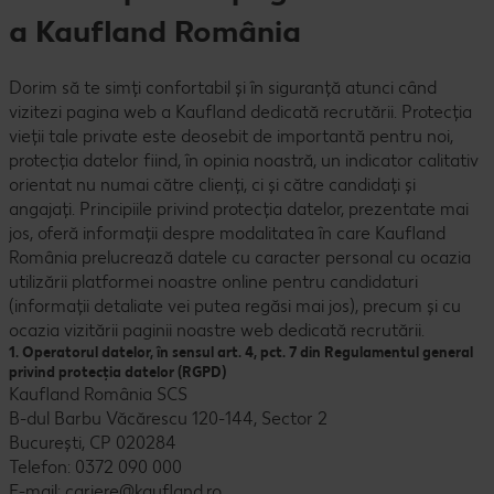
a Kaufland România
Dorim să te simți confortabil și în siguranță atunci când
vizitezi pagina web a Kaufland dedicată recrutării. Protecția
vieții tale private este deosebit de importantă pentru noi,
protecția datelor fiind, în opinia noastră, un indicator calitativ
orientat nu numai către clienți, ci și către candidați și
angajați. Principiile privind protecția datelor, prezentate mai
jos, oferă informații despre modalitatea în care Kaufland
România prelucrează datele cu caracter personal cu ocazia
utilizării platformei noastre online pentru candidaturi
(informații detaliate vei putea regăsi mai jos), precum și cu
ocazia vizitării paginii noastre web dedicată recrutării.
1. Operatorul datelor, în sensul art. 4, pct. 7 din Regulamentul general
privind protecția datelor (RGPD)
Kaufland România SCS
B-dul Barbu Văcărescu 120-144, Sector 2
București, CP 020284
Telefon: 0372 090 000
E-mail: cariere@kaufland.ro