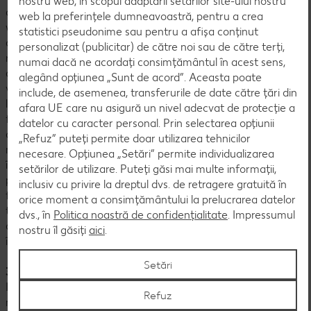
nostru web, în scopul adaptării setărilor site-ului nostru
cadrul solicitărilor transmise prin intermediul acestei pagini
web la preferințele dumneavoastră, pentru a crea
web sau prin e-mail vor fi șterse, respectiv anonimizate în
statistici pseudonime sau pentru a afișa conținut
decursul a cel mult 90 de zile de la data transmiterii
personalizat (publicitar) de către noi sau de către terți,
răspunsului final către tine. Păstrarea pentru 90 de zile se
numai dacă ne acordați consimțământul în acest sens,
datorează faptului că, după transmiterea unui răspuns, mulți
alegând opțiunea „Sunt de acord”. Aceasta poate
vizitatori ai paginii web ne mai contactează încă o dată în
include, de asemenea, transferurile de date către țări din
legătură cu același subiect, caz în care noi trebuie să putem
afara UE care nu asigură un nivel adecvat de protecție a
face referire la corespondența anterioară. Din experiență s-a
datelor cu caracter personal. Prin selectarea opțiunii
constatat faptul că, de regulă, după acest interval de timp nu
„Refuz” puteți permite doar utilizarea tehnicilor
mai sosesc întrebări referitoare la răspunsurile noastre. Dacă
necesare. Opțiunea „Setări” permite individualizarea
îți exerciți drepturile prevăzute de RGPD în calitate de
setărilor de utilizare. Puteți găsi mai multe informații,
persoană vizată, datele cu caracter personal pe care ni le
inclusiv cu privire la dreptul dvs. de retragere gratuită în
furnizezi vor fi stocate pentru un termen de 4 ani de la
orice moment a consimțământului la prelucrarea datelor
transmiterea răspunsului final, astfel încât să putem
dvs., în
Politica noastră de confidențialitate
. Impressumul
demonstra că ți-am transmis informații complete și că am
nostru îl găsiți
aici
.
îndeplinit cerințele legale.
Setări
3. Datele prelucrate atunci când ne vizitați website-ul
Informația prezentată la această secțiune se aplică în același
Refuz
mod atât în cazul website-urilor noastre, precum și în cazul