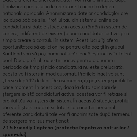
finalizarea procesului de recrutare în acord cu legea
națională aplicabilă. Anonimizarea datelor candidaților are
loc după 365 de zile. Profilul tău din sistemul online de
candidaturi și datele stocate în acesta rămân în sistem de
cariere, indiferent de existența unei candidaturi active, prin
simpla creare a contului în sistem. Acest lucru îți oferă
oportunitatea să aplici online pentru alte poziții în grupul
Kaufland sau să poți primi notificări dacă ești inclus în Talent
pool. Dacă profilul tău este inactiv pentru o anumită
perioadă de timp și nicio candidatură nu este prelucrată,
acesta va fi șters în mod automat. Profilele inactive sunt
șterse după 12 de luni. De asemenea, îți poți șterge profilul în
orice moment. În acest caz, dacă la data solicitării de
ștergere există candidaturi active, acestea vor fi retrase și
profilul tău va fi șters din sistem. În această situație, profilul
tău va fi șters imediat și datele cu caracter personal
aferente candidaturii tale vor fi anonimizate după termenul
de ștergere mai sus menționat.
2.1.5 Friendly Captcha (protecție împotriva bot-urilor /
spam-ului)