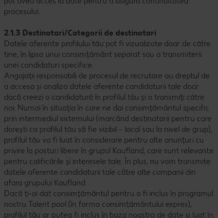
pot avea acces la date pentru a asigura continuitatea
procesului.
2.1.3 Destinatari/Categorii de destinatari
Datele aferente profilului tău pot fi vizualizate doar de către
tine, în lipsa unui consimțământ separat sau a transmiterii
unei candidaturi specifice.
Angajații responsabili de procesul de recrutare au dreptul de
a accesa și analiza datele aferente candidaturii tale doar
dacă creezi o candidatură în profilul tău și o transmiți către
noi. Numai în situația în care ne dai consimțământul specific
prin intermediul sistemului (marcând destinatarii pentru care
dorești ca profilul tău să fie vizibil – local sau la nivel de grup),
profilul tău va fi luat în considerare pentru alte anunțuri cu
privire la posturi libere în grupul Kaufland, care sunt relevante
pentru calificările și interesele tale. În plus, nu vom transmite
datele aferente candidaturii tale către alte companii din
afara grupului Kaufland.
Dacă ți-ai dat consimțământul pentru a fi inclus în programul
nostru Talent pool (în forma consimțământului expres),
profilul tău ar putea fi inclus în baza noastra de date și luat în