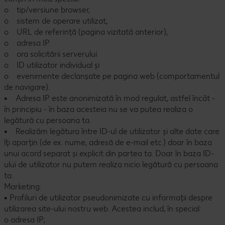
o tip/versiune browser,
o sistem de operare utilizat,
o URL de referință (pagina vizitată anterior),
o adresa IP
o ora solicitării serverului
o ID utilizator individual și
o evenimente declanșate pe pagina web (comportamentul
de navigare).
• Adresa IP este anonimizată în mod regulat, astfel încât -
în principiu - în baza acesteia nu se va putea realiza o
legătură cu persoana ta.
• Realizăm legătura între ID-ul de utilizator și alte date care
îți aparțin (de ex. nume, adresă de e-mail etc.) doar în baza
unui acord separat și explicit din partea ta. Doar în baza ID-
ului de utilizator nu putem realiza nicio legătură cu persoana
ta.
Marketing:
• Profiluri de utilizator pseudonimizate cu informații despre
utilizarea site-ului nostru web. Acestea includ, în special:
o adresa IP;