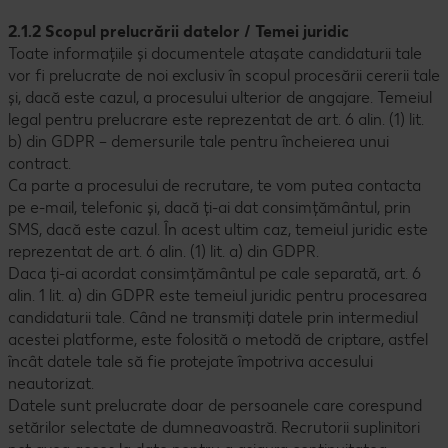
2.1.2 Scopul prelucrării datelor / Temei juridic
Toate informațiile și documentele atașate candidaturii tale
vor fi prelucrate de noi exclusiv în scopul procesării cererii tale
și, dacă este cazul, a procesului ulterior de angajare. Temeiul
legal pentru prelucrare este reprezentat de art. 6 alin. (1) lit.
b) din GDPR – demersurile tale pentru încheierea unui
contract.
Ca parte a procesului de recrutare, te vom putea contacta
pe e-mail, telefonic și, dacă ți-ai dat consimțământul, prin
SMS, dacă este cazul. În acest ultim caz, temeiul juridic este
reprezentat de art. 6 alin. (1) lit. a) din GDPR.
Daca ți-ai acordat consimțământul pe cale separată, art. 6
alin. 1 lit. a) din GDPR este temeiul juridic pentru procesarea
candidaturii tale. Când ne transmiți datele prin intermediul
acestei platforme, este folosită o metodă de criptare, astfel
încât datele tale să fie protejate împotriva accesului
neautorizat.
Datele sunt prelucrate doar de persoanele care corespund
setărilor selectate de dumneavoastră. Recrutorii suplinitori