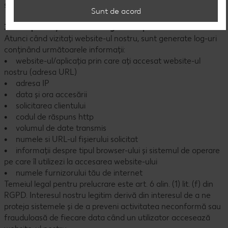
sub-domeniilor sau sub-paginilor asociate.
Sunt de acord
3.1 Scopurile și temeiurile legale ale prelucrării
Atunci când vizitați website-ul nostru, sunt generate log-uri
conținând următoarele informații:
• website-ul/aplicația prin care ați accesat website-ul
nostru (adresa URL)
• adresa IP
• data și ora accesării
• solicitarea clientului
• codul de răspuns http
• volumul de date transmis
• numele si URL-ul fișierului solicitat
• informații despre tipul browser-ului și sistemul de operare
pe care îl utilizezi la accesarea website-ului
• numele furnizorului tău de internet
Temeiul legal pentru prelucrare este art. 6 alin. (1) lit. (f) din
RGPD. Interesul nostru legitim derivă din interesul de a ne
proteja sistemele și de a preveni activitatea neconformă sau
frauduloasă de fiecare data când un utilizator accesează