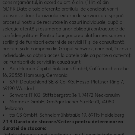
consimțământul, în acord cu art. 6 alin. (1) lit. a) din
GDPR.Datele tale aferente profilului de candidat vor fi
transmise doar furnizorilor externi de servicii care sprijină
procesul nostru de recrutare în cazuri individuale, după o
selecție atentă și asumarea unor obligații contractuale de
confidențialitate. Pentru funcționarea platformei, suntem
sprijiniți de furnizori externi de servicii IT și de consultanță,
precum și de companii din Grupul Schwarz, care pot, în cazuri
individuale, să obțină acces la datele tale ca parte a activității
lor. Furnizorii de servicii în cauză sunt:
• Aon Human Capital Solutions GmbH, Caffamacherreihe
16, 20355 Hamburg, Germania
• SAP Deutschland SE & Co. KG, Hasso-Plattner-Ring 7,
69190 Walldorf
• Schwarz IT KG, Stiftsbergstraße 1, 74172 Neckarsulm
• Mmmake GmbH, Großgartacher Straße 61, 74080
Heilbronn
• tts CS GmbH, Schneidmühlstraße 19, 69115 Heidelberg
2.1.4 Durata de stocare/Criterii pentru determinarea
duratei de stocare:
Datele aferente unei candidaturi vor fi anonimizate după