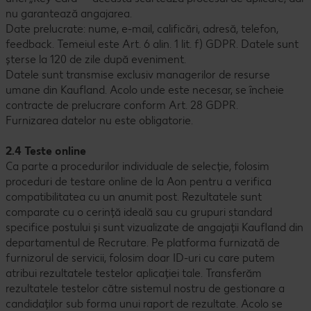
nu garantează angajarea.
Date prelucrate: nume, e-mail, calificări, adresă, telefon,
feedback. Temeiul este Art. 6 alin. 1 lit. f) GDPR. Datele sunt
șterse la 120 de zile după eveniment.
Datele sunt transmise exclusiv managerilor de resurse
umane din Kaufland. Acolo unde este necesar, se încheie
contracte de prelucrare conform Art. 28 GDPR.
Furnizarea datelor nu este obligatorie.
2.4 Teste online
Ca parte a procedurilor individuale de selecție, folosim
proceduri de testare online de la Aon pentru a verifica
compatibilitatea cu un anumit post. Rezultatele sunt
comparate cu o cerință ideală sau cu grupuri standard
specifice postului și sunt vizualizate de angajații Kaufland din
departamentul de Recrutare. Pe platforma furnizată de
furnizorul de servicii, folosim doar ID-uri cu care putem
atribui rezultatele testelor aplicației tale. Transferăm
rezultatele testelor către sistemul nostru de gestionare a
candidaților sub forma unui raport de rezultate. Acolo se