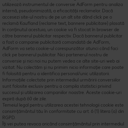
utilizează instrumentul de conversie AdForm pentru analiza
internă, pseudonimizată, a eficacității reclamelor. Dacă
accesezi site-ul nostru de pe un alt site dând click pe o
reclamă Kaufland (reclame text, bannere publicitare) plasată
în conținutul acestuia, un cookie va fi stocat în browser de
către bannerul publicitar respectiv. Dacă bannerul publicitar
a fost o campanie publicitară comandată de AdForm,
AdForm va seta cookie-ul corespunzător atunci când faci
click pe bannerul publicitar. Nici partenerul nostru de
conversie și nici noi nu putem vedea ce alte site-uri web ai
vizitat. Nu colectăm și nu primim nicio informație care poate
fi folosită pentru a identifica personal/unic utilizatorii.
Informațiile colectate prin intermediul urmăririi conversiilor
sunt folosite exclusiv pentru a compila statistici privind
succesul și utilizarea campaniilor noastre. Aceste cookie-uri
expiră după 60 de zile.
Temeiul legal pentru utilizarea acestei tehnologii cookie este
consimțământul tău în conformitate cu art. 6 (1) litera (a) din
RGPD.
Îți vei putea revoca oricând consimțământul prin intermediul