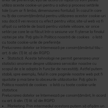
utiliza aceste cookie-uri pentru a salva și procesa setările
tale (cum ar fi limba, dimensiunea fontului). În cazul în care
nu îți dai consimțământul pentru utilizarea acestor cookie-uri
sau dacă îl vei revoca cu efect pentru viitor, site-ul web va fi
afișat cu setările de bază pentru vizitele viitoare, iar orice
setări pe care le-ai făcut într-o sesiune vor fi șterse la finalul
vizitei pe site. Poți găsi în Politica noastră de cookies o listă
cu toate cookie-urile de preferințe.
Prelucrarea datelor se întemeiază pe consimțământul tău -
art. 6 alin. (1) lit. a) din RGPD.
• Statistică: Aceste tehnologii ne permit generarea unor
statistici anonime despre utilizarea serviciilor noastre cu
scopul de a le adapta în funcție de necesități. Astfel putem
stabili, spre exemplu, felul în care paginile noastre web pot fi
ajustate și mai bine la obiceiurile utilizatorilor. Poți găsi în
Politica noastră de cookies o listă cu toate cookie-urile
statistice.
Prelucrarea datelor se întemeiază pe consimțământ, în acord
cu art. 6 alin. (1) lit. a) din RGPD.
• Marketing: Prin intermediul acestora putem să afișăm un