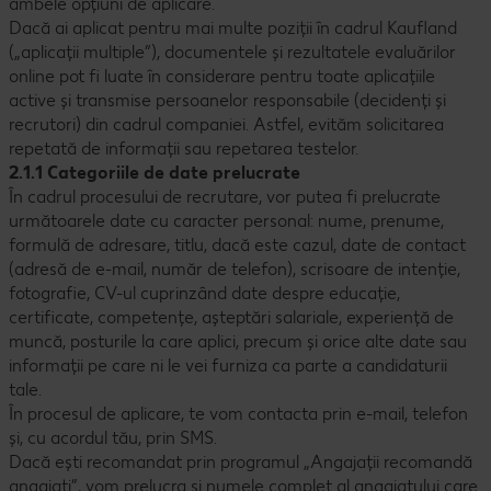
ambele opțiuni de aplicare.
Dacă ai aplicat pentru mai multe poziții în cadrul Kaufland
(„aplicații multiple”), documentele și rezultatele evaluărilor
online pot fi luate în considerare pentru toate aplicațiile
active și transmise persoanelor responsabile (decidenți și
recrutori) din cadrul companiei. Astfel, evităm solicitarea
repetată de informații sau repetarea testelor.
2.1.1 Categoriile de date prelucrate
În cadrul procesului de recrutare, vor putea fi prelucrate
următoarele date cu caracter personal: nume, prenume,
formulă de adresare, titlu, dacă este cazul, date de contact
(adresă de e-mail, număr de telefon), scrisoare de intenție,
fotografie, CV-ul cuprinzând date despre educație,
certificate, competențe, așteptări salariale, experiență de
muncă, posturile la care aplici, precum și orice alte date sau
informații pe care ni le vei furniza ca parte a candidaturii
tale.
În procesul de aplicare, te vom contacta prin e-mail, telefon
și, cu acordul tău, prin SMS.
Dacă ești recomandat prin programul „Angajații recomandă
angajați”, vom prelucra și numele complet al angajatului care