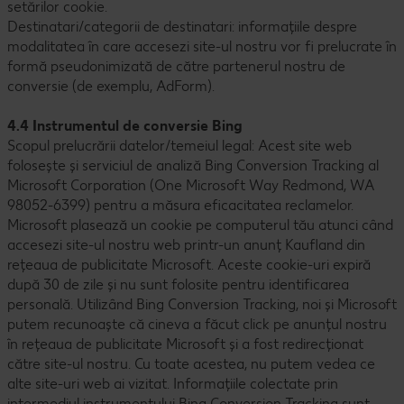
setărilor cookie.
Destinatari/categorii de destinatari: informațiile despre
modalitatea în care accesezi site-ul nostru vor fi prelucrate în
formă pseudonimizată de către partenerul nostru de
conversie (de exemplu, AdForm).
4.4 Instrumentul de conversie Bing
Scopul prelucrării datelor/temeiul legal: Acest site web
folosește și serviciul de analiză Bing Conversion Tracking al
Microsoft Corporation (One Microsoft Way Redmond, WA
98052-6399) pentru a măsura eficacitatea reclamelor.
Microsoft plasează un cookie pe computerul tău atunci când
accesezi site-ul nostru web printr-un anunț Kaufland din
rețeaua de publicitate Microsoft. Aceste cookie-uri expiră
după 30 de zile și nu sunt folosite pentru identificarea
personală. Utilizând Bing Conversion Tracking, noi și Microsoft
putem recunoaște că cineva a făcut click pe anunțul nostru
în rețeaua de publicitate Microsoft și a fost redirecționat
către site-ul nostru. Cu toate acestea, nu putem vedea ce
alte site-uri web ai vizitat. Informațiile colectate prin
intermediul instrumentului Bing Conversion Tracking sunt