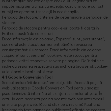
în informațiile noastre despre cookie-uri acționează ca
împuterniciți pentru noi, cu excepția cazului în care au fost
numiți ca operatori (asociați) în acest capitol.
Perioada de stocare/ criteriile de determinare a perioadei de
stocare:
Perioada de stocare pentru cookie-uri poate fi găsită în
Politica noastră de cookie-uri .
Dacă informațiile din coloana „Expirare” sunt „persistente”,
cookie-ul este stocat permanent până la revocarea
consimțământului acordat. Dacă informațiile din coloana
„Expirare” sunt „Sesiune”, cookie-ul este stocat pentru
perioada vizitei respective salvate pe pagină. De îndată ce
încheiați sesiunea respectivă sau închideți browserul, cookie-
urile stocate local sunt șterse.
4.1 Google Conversion Tool
Scopul prelucrării de date/Temeiul juridic: Această pagină
web utilizează și Google Conversion Tool pentru analiza
pseudonimizată internă a eficienței reclamelor afișate. În
cazul în care accesezi pagina noastră web prin intermediul
unei alte pagini web, făcând click pe o reclamă Kaufland
(reclamă tip text, banner de publicitate) afișată pe aceasta,