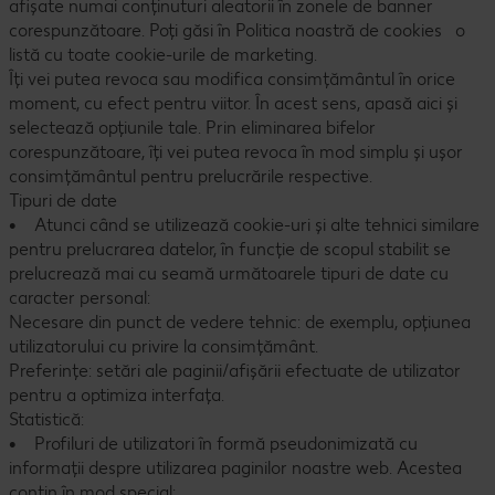
afișate numai conținuturi aleatorii în zonele de banner
corespunzătoare. Poți găsi în Politica noastră de cookies o
listă cu toate cookie-urile de marketing.
Îți vei putea revoca sau modifica consimțământul în orice
moment, cu efect pentru viitor. În acest sens, apasă aici și
selectează opțiunile tale. Prin eliminarea bifelor
corespunzătoare, îți vei putea revoca în mod simplu și ușor
consimțământul pentru prelucrările respective.
Tipuri de date
• Atunci când se utilizează cookie-uri și alte tehnici similare
pentru prelucrarea datelor, în funcție de scopul stabilit se
prelucrează mai cu seamă următoarele tipuri de date cu
caracter personal:
Necesare din punct de vedere tehnic: de exemplu, opțiunea
utilizatorului cu privire la consimțământ.
Preferințe: setări ale paginii/afișării efectuate de utilizator
pentru a optimiza interfața.
Statistică:
• Profiluri de utilizatori în formă pseudonimizată cu
informații despre utilizarea paginilor noastre web. Acestea
conțin în mod special: