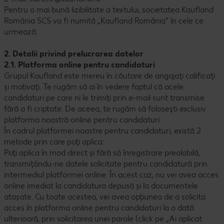
Pentru o mai bună lizibilitate a textului, societatea Kaufland
România SCS va fi numită „Kaufland România“ în cele ce
urmează.
2. Detalii privind prelucrarea datelor
2.1. Platforma online pentru candidaturi
Grupul Kaufland este mereu în căutare de angajați calificați
și motivați. Te rugăm să ai în vedere faptul că acele
candidaturi pe care ni le trimiți prin e-mail sunt transmise
fără a fi criptate. De aceea, te rugăm să folosești exclusiv
platforma noastră online pentru candidaturi.
În cadrul platformei noastre pentru candidaturi, există 2
metode prin care poți aplica:
Poți aplica în mod direct și fără să înregistrare prealabilă,
transmițându-ne datele solicitate pentru candidatură prin
intermediul platformei online. În acest caz, nu vei avea acces
online imediat la candidatura depusă și la documentele
atașate. Cu toate acestea, vei avea opțiunea de a solicita
acces în platforma online pentru candidaturi la o dată
ulterioară, prin solicitarea unei parole (click pe „Ai aplicat