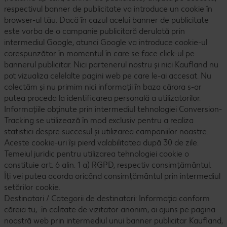
respectivul banner de publicitate va introduce un cookie în
browser-ul tău. Dacă în cazul acelui banner de publicitate
este vorba de o campanie publicitară derulată prin
intermediul Google, atunci Google va introduce cookie-ul
corespunzător în momentul în care se face click-ul pe
bannerul publicitar. Nici partenerul nostru și nici Kaufland nu
pot vizualiza celelalte pagini web pe care le-ai accesat. Nu
colectăm și nu primim nici informații în baza cărora s-ar
putea proceda la identificarea personală a utilizatorilor.
Informațiile obținute prin intermediul tehnologiei Conversion-
Tracking se utilizează în mod exclusiv pentru a realiza
statistici despre succesul și utilizarea campaniilor noastre.
Aceste cookie-uri își pierd valabilitatea după 30 de zile.
Temeiul juridic pentru utilizarea tehnologiei cookie o
constituie art. 6 alin. 1 a) RGPD, respectiv consimțământul.
Îți vei putea acorda oricând consimțământul prin intermediul
setărilor cookie.
Destinatari / Categorii de destinatari: Informația conform
căreia tu, în calitate de vizitator anonim, ai ajuns pe pagina
noastră web prin intermediul unui banner publicitar Kaufland,