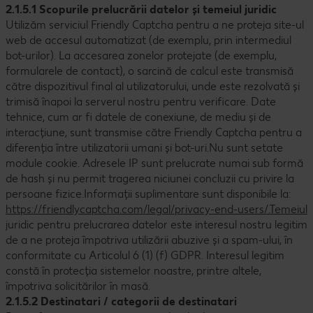
2.1.5.1 Scopurile prelucrării datelor și temeiul juridic
Utilizăm serviciul Friendly Captcha pentru a ne proteja site-ul
web de accesul automatizat (de exemplu, prin intermediul
bot-urilor). La accesarea zonelor protejate (de exemplu,
formularele de contact), o sarcină de calcul este transmisă
către dispozitivul final al utilizatorului, unde este rezolvată și
trimisă înapoi la serverul nostru pentru verificare. Date
tehnice, cum ar fi datele de conexiune, de mediu și de
interacțiune, sunt transmise către Friendly Captcha pentru a
diferenția între utilizatorii umani și bot-uri.Nu sunt setate
module cookie. Adresele IP sunt prelucrate numai sub formă
de hash și nu permit tragerea niciunei concluzii cu privire la
persoane fizice.Informații suplimentare sunt disponibile la:
https://friendlycaptcha.com/legal/privacy-end-users/.Temeiul
juridic pentru prelucrarea datelor este interesul nostru legitim
de a ne proteja împotriva utilizării abuzive și a spam-ului, în
conformitate cu Articolul 6 (1) (f) GDPR. Interesul legitim
constă în protecția sistemelor noastre, printre altele,
împotriva solicitărilor în masă.
2.1.5.2 Destinatari / categorii de destinatari