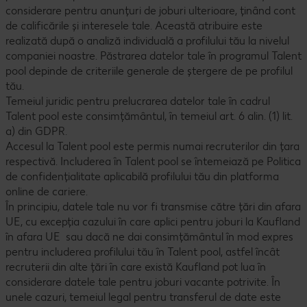
considerare pentru anunțuri de joburi ulterioare, ținând cont
de calificările și interesele tale. Această atribuire este
realizată după o analiză individuală a profilului tău la nivelul
companiei noastre. Păstrarea datelor tale în programul Talent
pool depinde de criteriile generale de ștergere de pe profilul
tău.
Temeiul juridic pentru prelucrarea datelor tale în cadrul
Talent pool este consimțământul, în temeiul art. 6 alin. (1) lit.
a) din GDPR.
Accesul la Talent pool este permis numai recruterilor din țara
respectivă. Includerea în Talent pool se întemeiază pe Politica
de confidențialitate aplicabilă profilului tău din platforma
online de cariere.
În principiu, datele tale nu vor fi transmise către țări din afara
UE, cu excepția cazului în care aplici pentru joburi la Kaufland
în afara UE sau dacă ne dai consimțământul în mod expres
pentru includerea profilului tău în Talent pool, astfel încât
recruterii din alte țări în care există Kaufland pot lua în
considerare datele tale pentru joburi vacante potrivite. În
unele cazuri, temeiul legal pentru transferul de date este