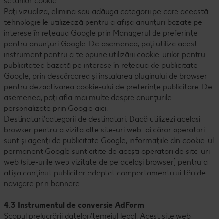
setărilor cookie.
Poți vizualiza, elimina sau adăuga categorii pe care această
tehnologie le utilizează pentru a afișa anunțuri bazate pe
interese în rețeaua Google prin Managerul de preferințe
pentru anunțuri Google. De asemenea, poți utiliza acest
instrument pentru a te opune utilizării cookie-urilor pentru
publicitatea bazată pe interese în rețeaua de publicitate
Google, prin descărcarea și instalarea pluginului de browser
pentru dezactivarea cookie-ului de preferințe publicitare. De
asemenea, poți afla mai multe despre anunțurile
personalizate prin Google aici.
Destinatari/categorii de destinatari: Dacă utilizezi același
browser pentru a vizita alte site-uri web ai căror operatori
sunt și agenți de publicitate Google, informațiile din cookie-ul
permanent Google sunt citite de acești operatori de site-uri
web (site-urile web vizitate de pe același browser) pentru a
afișa conținut publicitar adaptat comportamentului tău de
navigare prin bannere.
4.3 Instrumentul de conversie AdForm
Scopul prelucrării datelor/temeiul legal: Acest site web