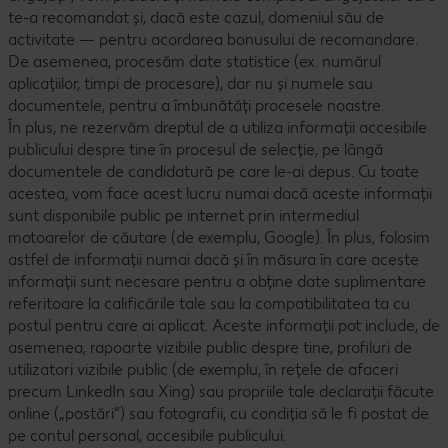
te-a recomandat și, dacă este cazul, domeniul său de
activitate — pentru acordarea bonusului de recomandare.
De asemenea, procesăm date statistice (ex. numărul
aplicațiilor, timpi de procesare), dar nu și numele sau
documentele, pentru a îmbunătăți procesele noastre.
În plus, ne rezervăm dreptul de a utiliza informații accesibile
publicului despre tine în procesul de selecție, pe lângă
documentele de candidatură pe care le-ai depus. Cu toate
acestea, vom face acest lucru numai dacă aceste informații
sunt disponibile public pe internet prin intermediul
motoarelor de căutare (de exemplu, Google). În plus, folosim
astfel de informații numai dacă și în măsura în care aceste
informații sunt necesare pentru a obține date suplimentare
referitoare la calificările tale sau la compatibilitatea ta cu
postul pentru care ai aplicat. Aceste informații pot include, de
asemenea, rapoarte vizibile public despre tine, profiluri de
utilizatori vizibile public (de exemplu, în rețele de afaceri
precum LinkedIn sau Xing) sau propriile tale declarații făcute
online („postări”) sau fotografii, cu condiția să le fi postat de
pe contul personal, accesibile publicului.