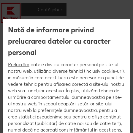
Caută joburi
Notă de informare privind
Caută joburi
prelucrarea datelor cu caracter
personal
Prelucrăm
datele dvs. cu caracter personal pe site-ul
nostru web, utilizând diverse tehnici (inclusiv cookie-uri),
în măsura în care acest lucru este necesar din punct de
vedere tehnic pentru afișarea corectă a site-ului nostru
Notificare:
Pentru a simplifica citirea, forma de adresare
web și a funcțiilor acestuia. În plus, utilizăm tehnici de
este la persoana a doua. La Kaufland ai şanse egale! Toate
urmărire a comportamentului dumneavoastră pe site-
deciziile de angajare sunt luate fără discriminări pe criterii de
ul nostru web, în scopul adaptării setărilor site-ului
sex, vârstă, dizabilitate, origine etnică sau rasială, religie,
nostru web la preferințele dumneavoastră, pentru a
convingeri sau orientare sexuală. Locul tău e la Kaufland!
crea statistici pseudonime sau pentru a afișa conținut
personalizat (publicitar) de către noi sau de către terți,
Începutul carierei
numai dacă ne acordați consimțământul în acest sens,