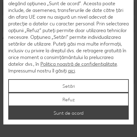
alegând opțiunea „Sunt de acord”. Aceasta poate
Descoperă Kaufland
Kaufland Internship Experience
include, de asemenea, transferurile de date către țări
din afara UE care nu asigură un nivel adecvat de
Kaufland Trainee Program
protecție a datelor cu caracter personal. Prin selectarea
Protecția datelor
Brandul de angajator
opțiunii „Refuz” puteți permite doar utilizarea tehnicilor
Raftul cu experiențe
Awards
necesare. Opțiunea „Setări” permite individualizarea
Beneficii
Politica de confidențialitate
setărilor de utilizare. Puteți găsi mai multe informații,
Studiu Dual
inclusiv cu privire la dreptul dvs. de retragere gratuită în
Procesul de recrutare
Declarație de accesibilitate
orice moment a consimțământului la prelucrarea
Kari Era
datelor dvs., în
Politica noastră de confidențialitate
.
Servește Inspirație
Impressumul nostru îl găsiți
aici
.
Contact
Setări
Refuz
Despre noi
Kaufland România
Sunt de acord